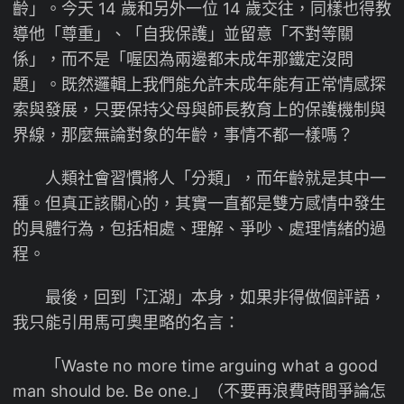
齡」。今天 14 歲和另外一位 14 歲交往，同樣也得教
導他「尊重」、「自我保護」並留意「不對等關
係」，而不是「喔因為兩邊都未成年那鐵定沒問
題」。既然邏輯上我們能允許未成年能有正常情感探
索與發展，只要保持父母與師長教育上的保護機制與
界線，那麼無論對象的年齡，事情不都一樣嗎？
人類社會習慣將人「分類」，而年齡就是其中一
種。但真正該關心的，其實一直都是雙方感情中發生
的具體行為，包括相處、理解、爭吵、處理情緒的過
程。
最後，回到「江湖」本身，如果非得做個評語，
我只能引用馬可奧里略的名言：
「Waste no more time arguing what a good
man should be. Be one.」（不要再浪費時間爭論怎