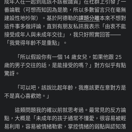
成年人在一起到底該不該被譴責」在社群上引發了一
番論戰（可想而知因為是脆，所以多數留言只在毫無
建設性地吵架）。基於阿德勒的
課題分離
本來不想對
這件事多做評論，直到有朋友私訊我表示「由衷不能
接受成年人與未成年交往」，我只好照實回答——
「我覺得年齡不是重點」。
「所以假設你有一個 14 歲女兒，如果他跟 25
歲的男子交往的話，是能接受的嗎？」對方似乎有點
驚訝。
「可以吧，該說比起年齡，我應該更在意對方是
不是真心喜歡她。」
這類問題我的確以前就思考過。最常見的反方論
點，大概是「未成年的孩子通常不懂愛，很容易被輕
易利用，容易被情緒勒索，掌控情緒的弱點與認知落