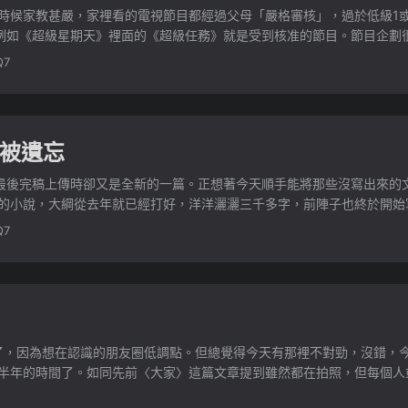
小時候家教甚嚴，家裡看的電視節目都經過父母「嚴格審核」，過於低級1
例如《超級星期天》裡面的《超級任務》就是受到核准的節目。節目企劃
是 Selina 想要找國小暗戀的男生： ...
Q7
被遺忘
後完稿上傳時卻又是全新的一篇。正想著今天順手能將那些沒寫出來的
年的小說，大綱從去年就已經打好，洋洋灑灑三千多字，前陣子也終於開始
Q7
了，因為想在認識的朋友圈低調點。但總覺得今天有那裡不對勁，沒錯，今天是
有半年的時間了。如同先前〈大家〉這篇文章提到雖然都在拍照，但每個人
性能，有人單純喜歡開車兜風，而有人立志成為賽車手。 ...