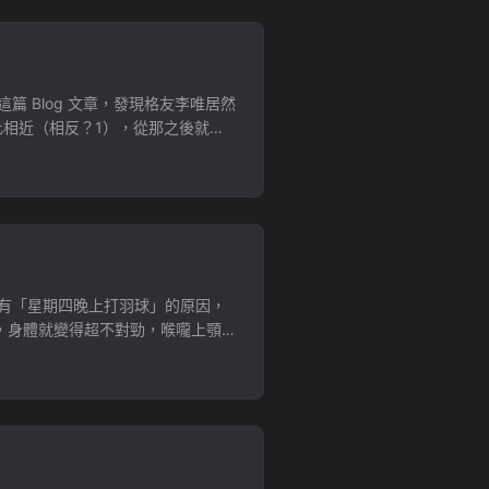
 Blog 文章，發現格友李唯居然
此相近（相反？1），從那之後就在
同人場，表示裡面有許多女同有趣的
有「星期四晚上打羽球」的原因，
，身體就變得超不對勁，喉嚨上顎腫