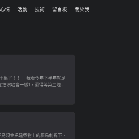
心情
活動
技術
留言板
關於我
十集了！！！ 我看今年下半年就是
在搶演唱會一樣1，還得等第三塊場
等鳥類會把建築物上的驅鳥刺拆下，