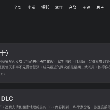
全部
小說
攝影
寫作
音樂
閱讀
思考
十）
回家後拿內文有提到的吉伊卡哇充數） 星期四晚上打羽球，就這樣來到第
直到當天多半不見得會額滿，結果最近的兩次都是星期二就滿員，搞得像
民眾。 ...
LQ7
DLC
，憑實力滑到國家地理雜誌的 FB，內容提到： 科學家發現，歐亞喜鵲