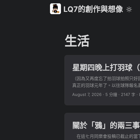
LQ7的創作與想像
生活
星期四晚上打羽球（
（因為又再度忘了拍羽球拍照只好
真正的羽球元年了。以往球隊報名
到底能否加開，才能滿足各方來打球的
August 7, 2026
·
5 分鐘
·
2147 字
·
關於「鴉」的兩三事 
在這七月同樂會投稿已截止的當下