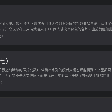
人場說起。 不對，應該要回到大佳河濱公園的邦邦演唱會後，看到了這篇
？）發現早在二月時就潛入了 FF 同人場次拿過我的名片。由於興趣如
言保持聯繫。直到五月中，在李唯的留言板和他介紹了五月底在花博的創集繪
Q7
七）
了張之前斷線的照片充數） 常看本系列的讀者大概也都能猜到，上星期沒
了。但這次不是因為停團，而是我在上星期二下午喝了杯無糖手搖飲料後
兆（飲料中毒？！）。 ...
Q7