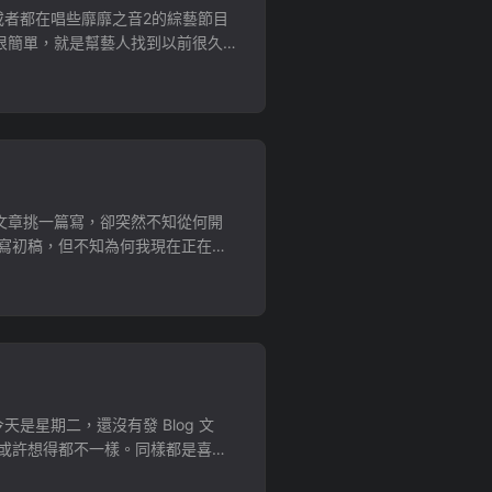
或者都在唱些靡靡之音2的綜藝節目
很簡單，就是幫藝人找到以前很久沒
文章挑一篇寫，卻突然不知從何開
寫初稿，但不知為何我現在正在認
星期二，還沒有發 Blog 文
或許想得都不一樣。同樣都是喜歡