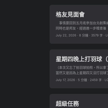
格友見面會
事情要回到五月底參加台北創集繪同
同時也是邦友，經過進一步稽查後（
對方的 Blog 留言板偶爾留個
July 22, 2026
·
8 分鐘
·
3579 字
·
L
攤位可以來逛逛…… ...
星期四晚上打羽球（
（本次又忘了拍羽球拍照，所以拿
當然又是因為上星期四又沒打羽球
腫的，根據多年經驗完全就是個感冒前
July 17, 2026
·
5 分鐘
·
2459 字
·
L
超級任務