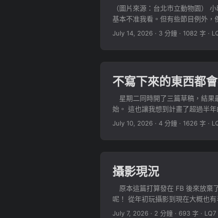
（圖片來源：台北市立動物園） 
基本不准我看。但有些節目例外，
見卻想見到的人。比如說像下面這集，就
July 14, 2026
·
3 分鐘
·
1082 字
·
L
不寫下來的東西都會
星期二同時開了三篇草稿，結果最
始。 這也讓我想到計畫了超過半
真考慮，或許今年還是算了。 ...
July 10, 2026
·
4 分鐘
·
1626 字
·
L
攝影現況
原本這篇打算發在 FB 後來放棄
呢！ 從年初玩攝影到現在大概也
車子的人，有人享受的是車子的改裝
July 7, 2026
·
2 分鐘
·
693 字
·
LQ7