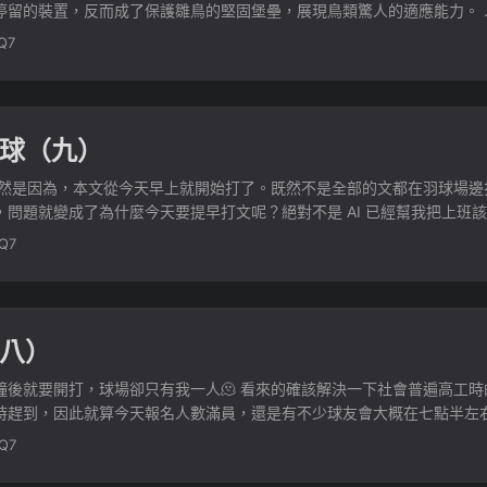
留的裝置，反而成了保護雛鳥的堅固堡壘，展現鳥類驚人的適應能力。 ..
Q7
球（九）
當然是因為，本文從今天早上就開始打了。既然不是全部的文都在羽球場邊
問題就變成了為什麼今天要提早打文呢？絕對不是 AI 已經幫我把上班
 Blog 吧？） ...
Q7
八）
鐘後就要開打，球場卻只有我一人🫠 看來的確該解決一下社會普遍高工
趕到，因此就算今天報名人數滿員，還是有不少球友會大概在七點半左右才
Q7