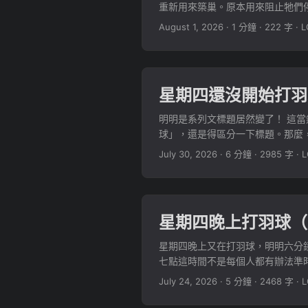
重新用來築巢。原本用來阻止牠們停
August 1, 2026
·
1 分鐘
·
222 字
·
L
星期四還沒開始打羽
明明是系列文標題居然變了！ 這
球」，還是得區分一下標題。那麼，
慌……（公司同事應該再怎樣都看不到我的
July 30, 2026
·
6 分鐘
·
2985 字
·
L
星期四晚上打羽球（
星期四晚上又在打羽球，明明六分
七點這時間不是每個人都有辦法準時
July 24, 2026
·
5 分鐘
·
2468 字
·
L