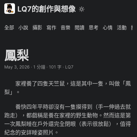
LQ7的創作與想像
全部
小說
攝影
寫作
音樂
閱讀
思考
心情
活動
技
鳳梨
May 3, 2026
·
1 分鐘
·
101 字
·
LQ7
家裡養了四隻天竺鼠，這是其中一隻，叫做「鳳
梨」。
養快四年平時卻沒有一隻摸得到（手一伸過去就
跑走），都戲稱是養在家裡的野生動物。然而這是第
一次鳳梨睡在戶外還完全閉眼（表示很放鬆），值得
紀念的安詳睡姿照片。