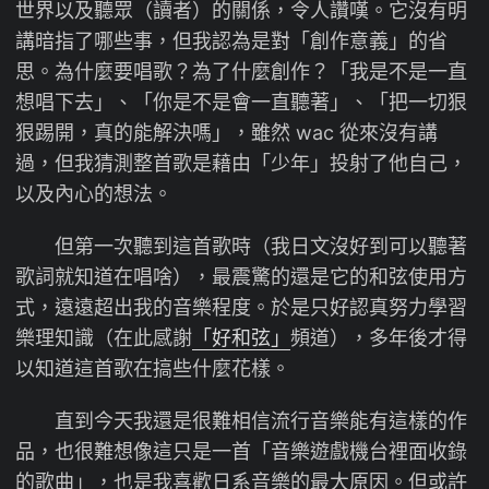
世界以及聽眾（讀者）的關係，令人讚嘆。它沒有明
講暗指了哪些事，但我認為是對「創作意義」的省
思。為什麼要唱歌？為了什麼創作？「我是不是一直
想唱下去」、「你是不是會一直聽著」、「把一切狠
狠踢開，真的能解決嗎」，雖然 wac 從來沒有講
過，但我猜測整首歌是藉由「少年」投射了他自己，
以及內心的想法。
但第一次聽到這首歌時（我日文沒好到可以聽著
歌詞就知道在唱啥），最震驚的還是它的和弦使用方
式，遠遠超出我的音樂程度。於是只好認真努力學習
樂理知識（在此感謝
「好和弦」
頻道），多年後才得
以知道這首歌在搞些什麼花樣。
直到今天我還是很難相信流行音樂能有這樣的作
品，也很難想像這只是一首「音樂遊戲機台裡面收錄
的歌曲」，也是我喜歡日系音樂的最大原因。但或許