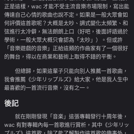
正是這樣，wac 才能不受主流音樂市場限制，寫出能
傳達自己心情的歌曲也說不定。如果是一般大眾會如
何評價這首歌呢？大概是太吵、調式變化太頻繁、和
弦進行太冷僻，無法朗朗上口（好吧，後面評語過於
學術，一般大眾大概只會認為「太吵」）。但或許
「音樂遊戲的音樂」正給這類的作曲家有了一個很好
的舞台，得以在商業和藝術上取得不錯的平衡。
但總歸，如果這輩子只能向別人推薦一首歌曲，
我會推薦《少年リップルズ》給大家，他是我人生中
最喜歡的一首流行音樂，沒有之一。
後記
就在剛剛發現「音楽」這張專輯發行十周年後，
wac 有對專輯內每一首歌進行賞析，其中《少年リッ
プルズ》這首歌，除了能了解製作這首歌的趣事外，