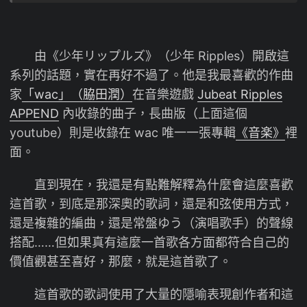
由《少年リップルズ》（少年 Ripples）開啟這
系列的話題，實在再好不過了。他是我最喜歡的作曲
家
「wac」（脇田潤）
在音樂遊戲
Jubeat Ripples
APPEND
內收錄的曲子，長曲版（上面這個
youtube）則是收錄在 wac 唯一一張專輯
《音楽》
裡
面。
直到現在，我還是有點難解釋為什麼會這麼喜歡
這首歌，到底是那深奧的歌詞，還是和弦使用方式，
還是複雜的編曲，還是常盤ゆう（演唱歌手）的聲線
搭配……但如果真有這麼一首歌各方面都符合自己的
價值觀甚至喜好，那麼，就是這首歌了。
這首歌的歌詞使用了大量的隱喻表現創作者和這