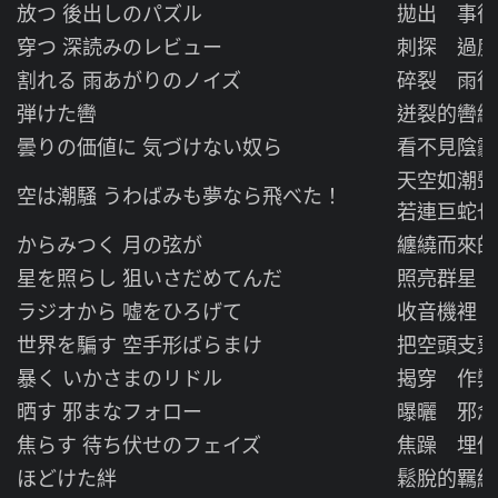
放つ 後出しのパズル
拋出 事後
穿つ 深読みのレビュー
刺探 過度
割れる 雨あがりのノイズ
碎裂 雨後
弾けた轡
迸裂的轡繩
曇りの価値に 気づけない奴ら
看不見陰霾
天空如潮
空は潮騒 うわばみも夢なら飛べた！
若連巨蛇也
からみつく 月の弦が
纏繞而來的
星を照らし 狙いさだめてんだ
照亮群星 
ラジオから 嘘をひろげて
收音機裡 
世界を騙す 空手形ばらまけ
把空頭支票
暴く いかさまのリドル
揭穿 作弊
晒す 邪まなフォロー
曝曬 邪念
焦らす 待ち伏せのフェイズ
焦躁 埋伏
ほどけた絆
鬆脫的羈絆