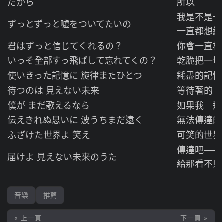
だから
所以
我是不是一
ずっとずっと嘘をついてたいの
一直都想繼
君はずっと信じてくれるの？
你會一直相
いっそ全部すっ飛ばして忘れてくの？
乾脆把一切
使いきった記憶に 旋律またひとつ
耗盡的記憶
待つのは 見えない未来
等待著的 
僕が まだ歌えるなら
如果我 還
伝えきれぬ思いに 波うちまだ遠く
無法傳達的
ふざけた世界よ 笑え
可笑的世界
傳達吧——
届けよ 見えない未来のうた
給那看不見
音樂
推薦
« 上一頁
下一頁 »