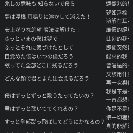
兆しの意味も 知らないで僕ら
連徵兆的意
夢如浮橋
夢は浮橋 耳鳴りに溶かして消えた！
溶解在耳鳴
安上がりな絶望 魔法は解けた！
廉價的絕望
きっといまの僕は夢で
此刻的我一
ふっとそれに気づけたとして
即使突然察
目覚めた僕はいつの僕だろう
醒來的我 
歌ってた全部どこに残るだろう
曾唱過的一
又該用什
どんな顔で君とまた出会えるだろう
再一次與你
我是不是一
僕はずっとずっと歌うたってたいの？
一直都想唱
君はずっと聴いててくれるの？
你是不是會
把一切狠
すっと全部蹴っ飛ばしてどうにかなるの？
真的能解決