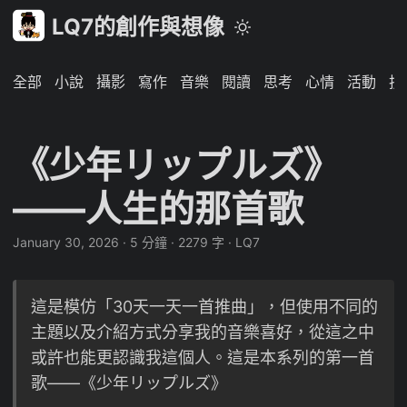
LQ7的創作與想像
全部
小說
攝影
寫作
音樂
閱讀
思考
心情
活動
技
《少年リップルズ》
——人生的那首歌
January 30, 2026
·
5 分鐘
·
2279 字
·
LQ7
這是模仿「30天一天一首推曲」，但使用不同的
主題以及介紹方式分享我的音樂喜好，從這之中
或許也能更認識我這個人。這是本系列的第一首
歌——《少年リップルズ》