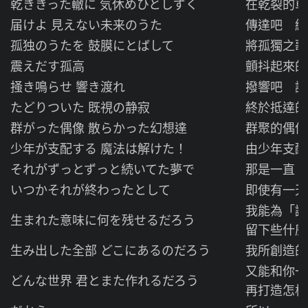
乾ききった轍に 気休めひとしずく
在乾裂的車
届けよ 見えない未来のうた
傳達吧 給
孤独のうたを 鼓膜にとばして
將孤獨之歌
震えだす孤高
顫抖起來的
掻き鳴らせ 響き渡れ
撥響吧 讓
たどりついた 既視の静寂
終於抵達的
群がった偶像 散らかった幻想達
群聚的偶像
少年が支配する 魔法は解けた！
由少年支配
それがずっとずっと続いてた夢で
那是一直、
いつかそれが終わったとして
即使有一天
我能為「誕
生まれた意味に何を残せるだろう
留下些什麼
生み出した全部 どこにあるのだろう
我所創造的
又能和你
どんな世界 君とまた作れるだろう
再打造怎樣