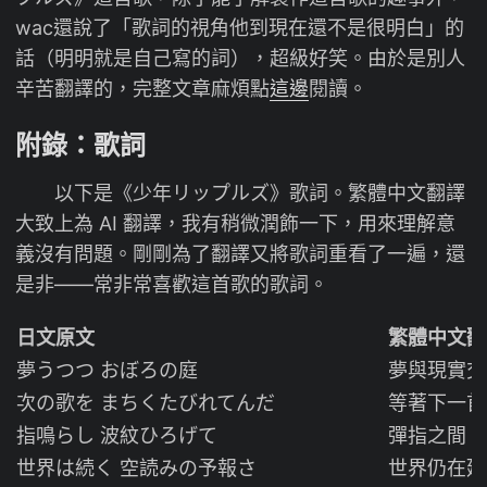
wac還說了「歌詞的視角他到現在還不是很明白」的
話（明明就是自己寫的詞），超級好笑。由於是別人
辛苦翻譯的，完整文章麻煩點
這邊
閱讀。
附錄：歌詞
以下是《少年リップルズ》歌詞。繁體中文翻譯
大致上為 AI 翻譯，我有稍微潤飾一下，用來理解意
義沒有問題。剛剛為了翻譯又將歌詞重看了一遍，還
是非——常非常喜歡這首歌的歌詞。
日文原文
繁體中文翻
夢うつつ おぼろの庭
夢與現實交
次の歌を まちくたびれてんだ
等著下一首
指鳴らし 波紋ひろげて
彈指之間 
世界は続く 空読みの予報さ
世界仍在延