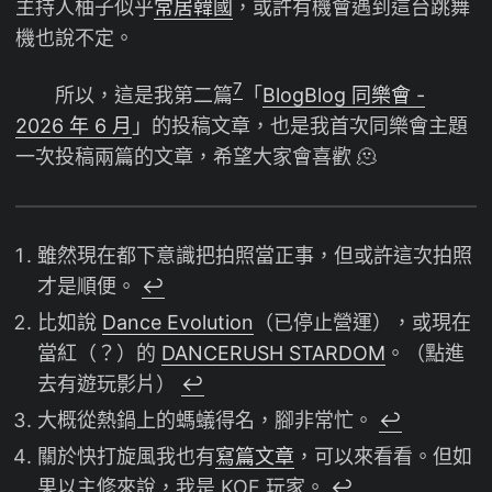
主持人柚子似乎
常居韓國
，或許有機會遇到這台跳舞
機也說不定。
7
所以，這是我第二篇
「
BlogBlog 同樂會 -
2026 年 6 月
」的投稿文章，也是我首次同樂會主題
一次投稿兩篇的文章，希望大家會喜歡 🫠
雖然現在都下意識把拍照當正事，但或許這次拍照
才是順便。
↩︎
比如說
Dance Evolution
（已停止營運），或現在
當紅（？）的
DANCERUSH STARDOM
。（點進
去有遊玩影片）
↩︎
大概從熱鍋上的螞蟻得名，腳非常忙。
↩︎
關於快打旋風我也有
寫篇文章
，可以來看看。但如
果以主修來說，我是 KOF 玩家。
↩︎