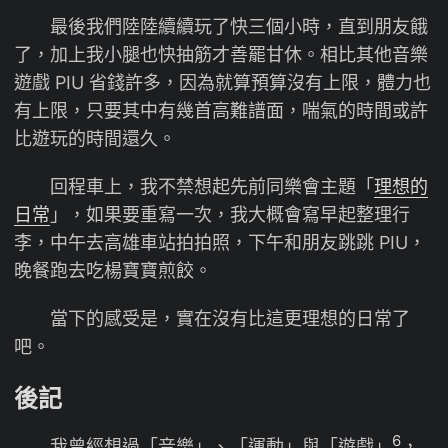
最後我們陸陸續續玩了快三個小時，直到朋友餓
了，加上我小腿也快抽筋才善罷甘休。相比其他音樂
遊戲 PIU 省錢許多，因為就算預算沒有上限，體力也
有上限，只要其中有幾首高難譜面，喘氣的時間或許
比遊玩的時間還久。
回程車上，我不禁想起先前同樂會主題「
理想的
日常
」，如果要重寫一次，我大概會寫早起整理行
李，中午去高雄車站拍拍照，下午和朋友跳跳 PIU，
晚餐跑去吃楊寶寶煎餃。
當下的感受是，實在沒有比這更理想的日常了
吧。
後記
6
我曾經想過「音樂」、「運動」與「遊戲」
，