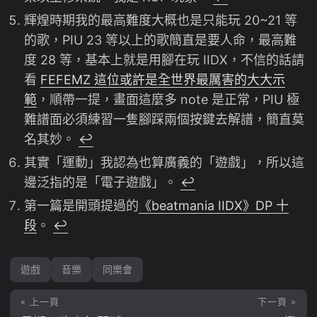
輝煌時期我的最高難度大概也是只能玩 20~21 等
的歌，PIU 23 等以上的歌簡直是要人命，最高難
度 28 等，基本上就是用腳在玩 IIDX，不信的話請
看
FEFEMZ 這位或許是全世界最厲害的大大示
範
，順帶一提，畫面這麼多 note 是正常，PIU 極
難譜面必須練習一隻腳踩兩個按鍵去解譜，簡直莫
名其妙。
↩︎
其實「運動」我認為也算廣義的「遊戲」，所以這
邊泛指的是「電子遊戲」。
↩︎
第一篇是開頭提過的
《beatmania IIDX》DP 十
段
。
↩︎
遊戲
音樂
同樂會
« 上一頁
下一頁 »