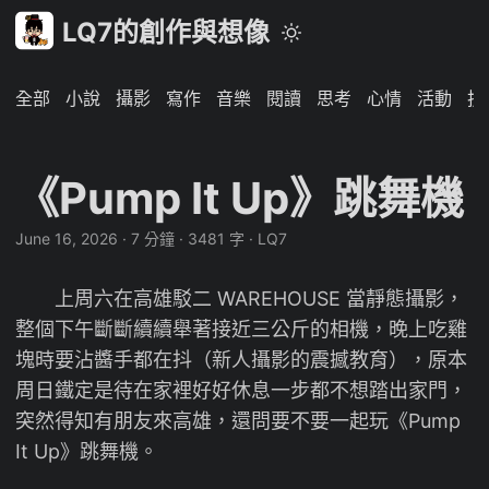
LQ7的創作與想像
全部
小說
攝影
寫作
音樂
閱讀
思考
心情
活動
技
《Pump It Up》跳舞機
June 16, 2026
·
7 分鐘
·
3481 字
·
LQ7
上周六在高雄駁二 WAREHOUSE 當靜態攝影，
整個下午斷斷續續舉著接近三公斤的相機，晚上吃雞
塊時要沾醬手都在抖（新人攝影的震撼教育），原本
周日鐵定是待在家裡好好休息一步都不想踏出家門，
突然得知有朋友來高雄，還問要不要一起玩《Pump
It Up》跳舞機。