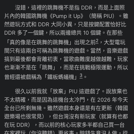
沒錯，這裡的跳舞機不是指 DDR，而是上面照
片內的韓國跳舞機《Pump it Up》（簡稱 PIU）。雖
然遊玩方式和 DDR 大同小異，只是按鍵配置恰好比
DDR 多了一個鍵，所以兩邊總共 10 個鍵。在那些
2
「真的像是在跳舞的跳舞機」出現之前
，大型電玩
間只有這兩台可稱為跳舞機的遊戲。當然，音樂遊戲
搞到最後都會背離初衷，當歌曲難度越做越難，玩家
也漸漸不是在「跳舞」，而是在挑戰極限運動，所以
3
曾經還被戲稱為「鐵板螞蟻機」
。
很久以前我就「放棄」PIU 這遊戲了。說放棄也
不太精確，而是因為這機台太冷門，在 2026 年今天
全台已所剩無幾。雖然遊戲本身還是有在更新（韓國
遊樂場也很常見），但台灣沒有新玩家（就算有也都
在玩 DDR），而以前的核心玩家多半都自己買一台
在家裡玩（你沒聽錯）更省事。賠錢生意沒人做，從