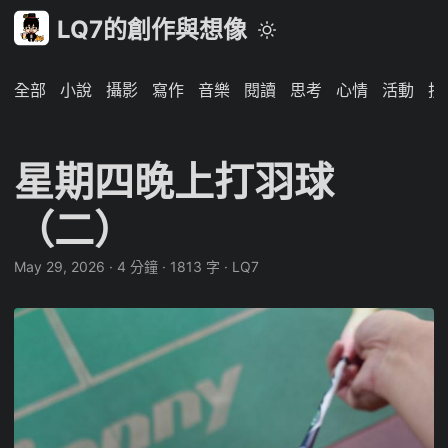
LQ7的創作與想像
全部
小說
攝影
寫作
音樂
閱讀
思考
心情
活動
技
星期四晚上打羽球
（二）
May 29, 2026
·
4 分鐘
·
1813 字
·
LQ7