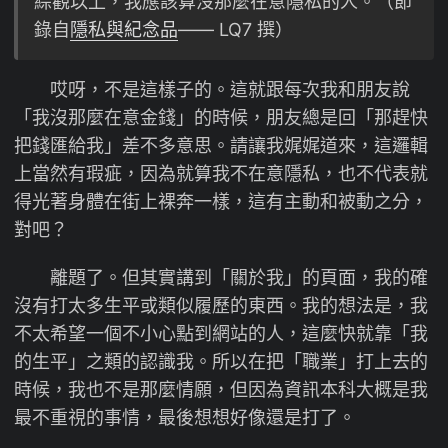
綜觀以上，我應該算沒那麼在意隱私的人。（節
錄自
隱私與紀念品
—— LQ7 撰）
哎呀，不是這樣子的。這就跟每次我和朋友說
「我沒那麼在意金錢」的時候，朋友總是回「那趕快
把錢匯給我」差不多意思。請讓我娓娓道來，這邏輯
上當然有瑕疵，因為就算我不在意隱私，也不代表就
得光著身體在街上裸奔一樣，這有主動和被動之分，
對吧？
離題了。但其實講到「關於我」的頁面，我的確
沒有打太多生平或類似履歷的東西。我的想法是，我
不太希望一個不小心點到網站的人，這麼快就靠「我
的生平」之類的認識我。所以在把「職業」打上去的
時候，我也不是那麼情願，但因為資訊本科大概是我
最不重視的事情，最後想想好像還是打了。