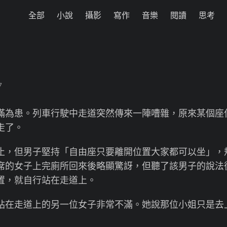
全部
小說
攝影
寫作
音樂
閱讀
思考
7
為患。列車行駛中走道突然傳來一陣嘈雜，原來某個座
走了。
，但男子堅持「自由座只要離開位置大家都可以坐」，
席的女子上完廁所回來後略顯驚訝，但聽了該男子的說法
置，就自行站在走道上。
在走道上的另一位女子非常不滿。她說那位小姐只是去