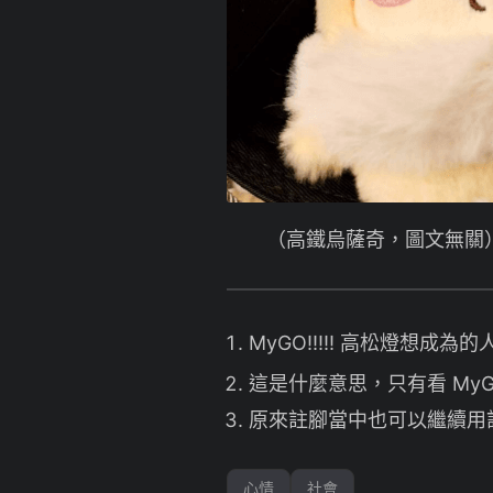
（高鐵烏薩奇，圖文無關
MyGO!!!!! 高松燈想成
這是什麼意思，只有看 MyGO
原來註腳當中也可以繼續用
心情
社會