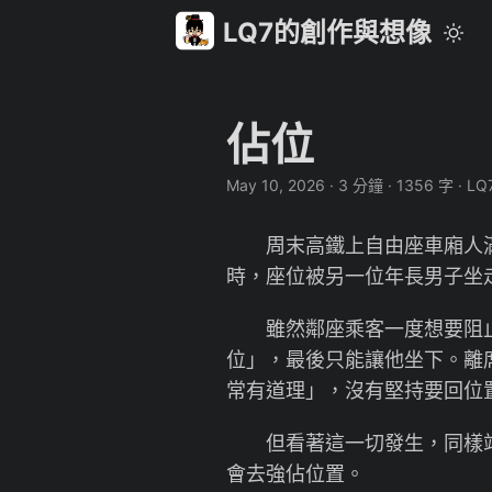
LQ7的創作與想像
佔位
May 10, 2026
·
3 分鐘
·
1356 字
·
LQ
周末高鐵上自由座車廂人滿
時，座位被另一位年長男子坐
雖然鄰座乘客一度想要阻止
位」，最後只能讓他坐下。離
常有道理」，沒有堅持要回位
但看著這一切發生，同樣站
會去強佔位置。