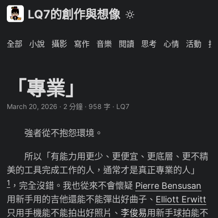
LQ7的創作與想像
全部
小說
攝影
寫作
音樂
閱讀
思考
心情
活動
技
「專業」
March 20, 2026
·
2 分鐘
·
958 字
·
LQ7
強者從不抱怨環境。
所以「有能力用更少、更便宜、更底層、更不精
美的工具完成工作的人，通常才是真正專業的人」
1
，完全沒錯。我也從來不會懷疑
Pierre Bensusan
用新手用的吉他還能不能彈出好曲子、
Elliott Erwitt
只用手機能不能拍出好照片、
李俊易
用新手球拍能不