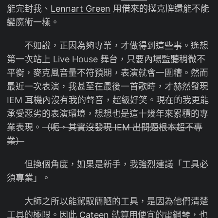
能完封我、
Lennart Green
用借來的撲克牌還能不能
變魔術一樣。
不如說，正因為夠專業，才做得到這些事。遙想
第一次站上 Live House 舞台，只要內場監聽稍微不
平衡，麥克風音量不符預期，表演就會一團糟。然而
最近一次表演，我甚至在最後一首歌時，才赫然發現
IEM 耳機內沒有我的聲音，超級好笑。現在的我更能
承受惡劣的表演環境，想想也是這十幾年來累積的專
業表現。
（呃，其實沒發現 IEM 出問題根本超不專
業）
但換個角度，如果是新手，我強烈建議「工具必
須專業」。
大師之所以能駕馭簡陋的工具，是因為他們清楚
工具的極限。因此
Cateen
就算用便宜的電鋼琴，也