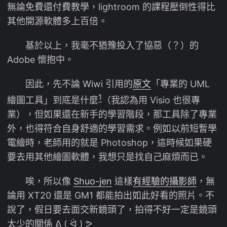
無論免費還付費教學，lightroom 的課程壓倒性得比
其他開源軟體多上百倍。
基於以上，我毫不猶豫投入了協惡（？）的
Adobe 懷抱中。
因此，先不論 Wiwi 引用的
原文
「專業的 UML
1
繪圖工具」到底是什麼
（我認為用 Visio 也很專
業），但如果還在新手的學習階段，那工具除了專業
外，也得符合自身舒適的學習需求。例如以前短暫學
電繪時，老師用的就是 Photoshop，這時候如果硬
要去用其他繪圖軟體，我想只是找自己麻煩而已。
唉，所以像
Shuo-jen
這樣
有經驗的攝影師
，無
論用 XT20 還是 GM1 都能拍出如此好看的照片。不
說了，假日要去面交新鏡頭了，拍得不好一定是鏡頭
太少的關係 ᕕ ( ᐛ ) ᕗ