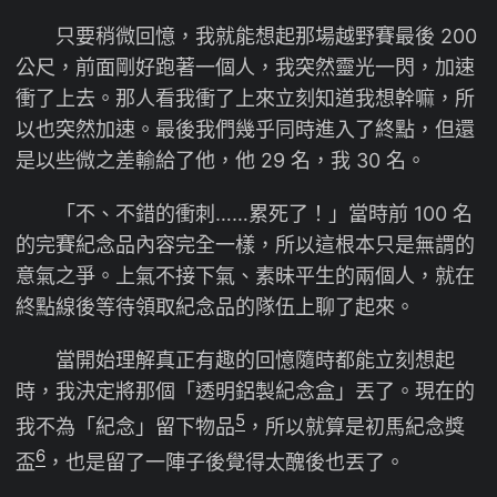
只要稍微回憶，我就能想起那場越野賽最後 200
公尺，前面剛好跑著一個人，我突然靈光一閃，加速
衝了上去。那人看我衝了上來立刻知道我想幹嘛，所
以也突然加速。最後我們幾乎同時進入了終點，但還
是以些微之差輸給了他，他 29 名，我 30 名。
「不、不錯的衝刺……累死了！」當時前 100 名
的完賽紀念品內容完全一樣，所以這根本只是無謂的
意氣之爭。上氣不接下氣、素昧平生的兩個人，就在
終點線後等待領取紀念品的隊伍上聊了起來。
當開始理解真正有趣的回憶隨時都能立刻想起
時，我決定將那個「透明鋁製紀念盒」丟了。現在的
5
我不為「紀念」留下物品
，所以就算是初馬紀念獎
6
盃
，也是留了一陣子後覺得太醜後也丟了。