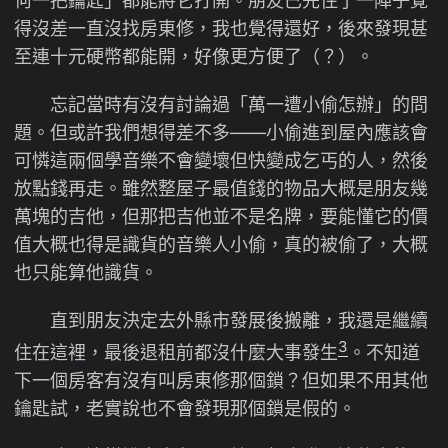
何一把鑰匙」都能將它打開。朋友已先住了一陣子覺
得沒差一直沒找房東修，我也覺得還好，後來發現甚
至連十元硬幣都能開，好像更方便了（？）。
忘記當時有沒有討論過「萬一遭小偷怎辦」的問
題。但或許我們想得差不多——小偷進到屋內應該會
可憐這兩個學音樂不會變壞但快變成乞丐的人，然後
放點錢再走。雖然整屋子最值錢的物品大概是朋友幾
萬塊的吉他，但那把吉他並不是名牌，要能懂它的價
值大概也得是識貨的音樂人小偷，真的被偷了，大概
也只能算他識貨。
直到朋友決定去外縣市發展後搬離，我還是繼續
3
住在這裡，最後退租前都沒什麼大事發生
。不知道
下一個房客有沒有叫房東修那個鎖？但如果不用其他
鑰匙試，老實說也不會發現那個鎖是假的。