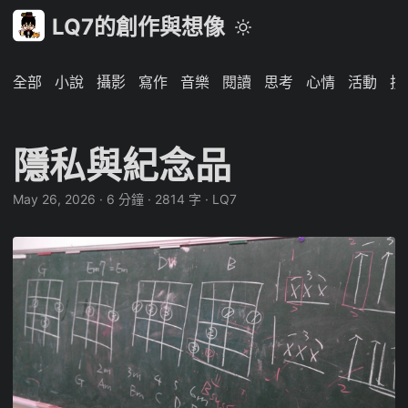
LQ7的創作與想像
全部
小說
攝影
寫作
音樂
閱讀
思考
心情
活動
技
隱私與紀念品
May 26, 2026
·
6 分鐘
·
2814 字
·
LQ7