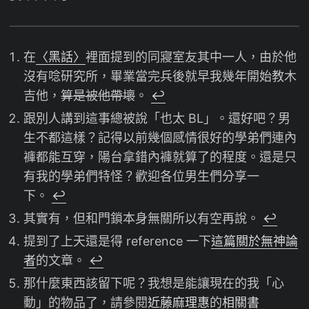
在
〈黑話〉
裡面提到的同寢室友其中一人，由於他
沒有唸研究所，畢業當完兵後就早我幾年開始教木
吉他，
算是被他帶壞
。
↩︎
跟別人講到這事總被說「也太 BL」。還好吧？男
生不都這樣？記得以前幾個感情很好的學弟們連內
褲都能互穿，陽台拿錯內褲就算了的程度。還是只
有我的學弟們特怪？歡迎各位男生們分享一
下。
↩︎
其實有，但和門鎖本身無關所以有空再說。
↩︎
提到了上天還是得 reference 一下
這篇關於無神論
者
的文章。
↩︎
那什麼東西該留下呢？我想是能讓現在的我「心
動」的物品了，請參閱
近藤麻理惠
的
相關書