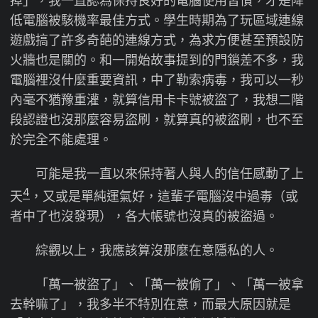
掉」，我一直認為保持良好的電腦使用習慣，才是降
低電腦被駭機率最佳方式。學生時期為了玩區域連線
遊戲搞了許多奇葩的連線方式，為求方便甚至預設防
火牆也是關的。和一開始故事提到的門鎖差不多，我
電腦裡沒什麼重要資訊，中了勒索病毒，我可以一秒
內毫不猶豫重灌，就算信用卡卡號被盜了，我想二階
段認證也沒那麼容易盜刷，就算真的被盜刷，也不至
於完全不能處理。
可能是我一直以來保持著人與人的信任感動了上
4
天
，又或是單純運氣好，這輩子電腦沒中過毒（或
者中了也沒發現），各大帳號也沒真的被盜過。
綜觀以上，我應該算沒那麼在意隱私的人。
「萬一被盜了」、「萬一被偷了」、「萬一被拿
去幹嘛了」，我多半不特別在意，而最大原因就是