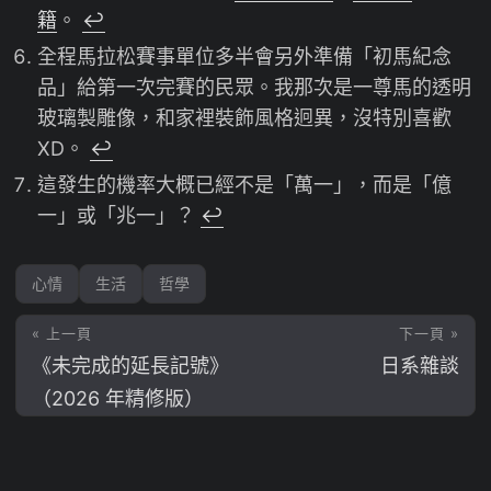
籍
。
↩︎
全程馬拉松賽事單位多半會另外準備「初馬紀念
品」給第一次完賽的民眾。我那次是一尊馬的透明
玻璃製雕像，和家裡裝飾風格迥異，沒特別喜歡
XD。
↩︎
這發生的機率大概已經不是「萬一」，而是「億
一」或「兆一」？
↩︎
心情
生活
哲學
« 上一頁
下一頁 »
《未完成的延長記號》
日系雜談
（2026 年精修版）