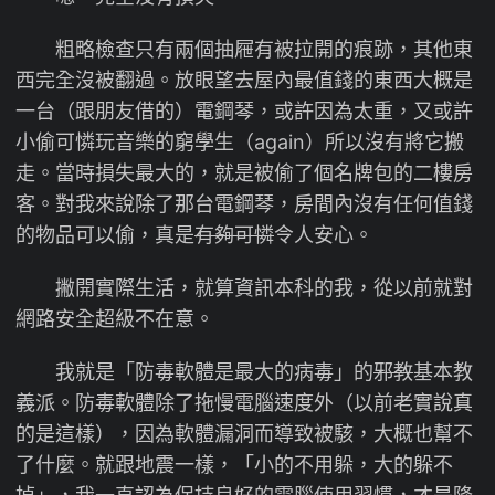
粗略檢查只有兩個抽屜有被拉開的痕跡，其他東
西完全沒被翻過。放眼望去屋內最值錢的東西大概是
一台（跟朋友借的）電鋼琴，或許因為太重，又或許
小偷可憐玩音樂的窮學生（again）所以沒有將它搬
走。當時損失最大的，就是被偷了個名牌包的二樓房
客。對我來說除了那台電鋼琴，房間內沒有任何值錢
的物品可以偷，真是
有夠可憐
令人安心。
撇開實際生活，就算資訊本科的我，從以前就對
網路安全超級不在意。
我就是「防毒軟體是最大的病毒」的
邪教
基本教
義派。防毒軟體除了拖慢電腦速度外（以前老實說真
的是這樣），因為軟體漏洞而導致被駭，大概也幫不
了什麼。就跟地震一樣，「小的不用躲，大的躲不