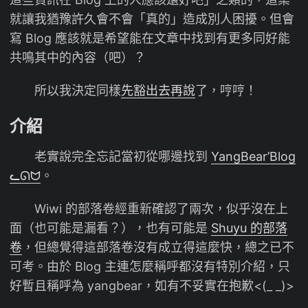
就讓我猶豫許久會不會「真的」造成別人困擾。但會
寫 Blog 應該就是希望能在文章中找到有更多同好能
共鳴其中的內容（吧）？
所以我決定同樣
先豁出去再說
了，哼哼！
介紹
老實說完全忘記當初從哪邊找到
YangBear’Blog
ᓚᘏᗢ
。
Wiwi 的部落卷經重新確認了兩次，似乎沒在上
面（也可能是漏看？），也有可能是
Shuyu 的部落
卷
，但總覺得這部落卷沒有成立得這麼快，總之已不
可考。由於 Blog 主連怎麼稱呼都沒有特別介紹，只
好暫且稱呼為 yangbear，如有不妥實在抱歉<(_ _)>