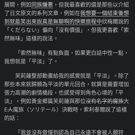
展開，例如
同族嫌悪
，但我最喜歡的還是那些以介紹
了日文原文的系列文章，例如在
我想要一個結束後想
到就能笑出來說真是無聊啊的快樂旅程中
欣梅爾說的
「くだらない」偏向「沒有價值」，但我更喜歡「索
然無味」這樣的說法。
「索然無味」有點負面，如果更白話中性一點，
我想就是「平淡」了。
芙莉蓮整部動畫給我的感覺就是「平淡」。除了
那些本來就歸類為平淡的單元回合，就算是需要增加
張力高潮的劇情橋段，也感受得到角色心境的「平
淡」，例如黃金鄉篇芙莉蓮與那位
沒有名字的魔族
大
E
人
魔族（ソリテール）決戰時，索利泰爾說了這樣
的話：
「我並沒有傲慢到認為自己永遠不會被人類狩