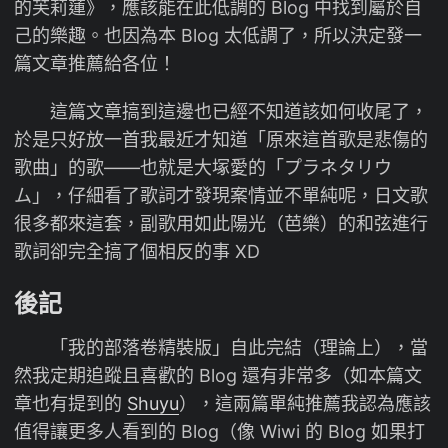
的芙莉蓮》，應該能在此低調的 Blog 中找到屬於自
己的樂趣。也因為本 Blog 太低調了，所以決定發一
篇文章推薦給各位！
這篇文章搞到這邊也已經不知道該如何收尾了，
於是只好放一首我最近才知道「原來這首歌是悲傷的
歌曲」的歌——也就是大塚愛的「プラネタリウ
ム」，仔細看了歌詞才發現案情並不單純呢，日文歌
很多都來這套，副歌用如此陽光（芭樂）的和弦進行
歌詞卻完全搞了個相反的事 XD
後記
「我的部落卷精裝版」自此完結（理論上），當
然我定期追蹤且喜歡的 Blog 還有非常多（如本篇文
章也有提到的
Shuyu
），這兩篇單純推薦我認為應該
值得讓更多人看到的 Blog（像 Wiwi 的 Blog 如果打