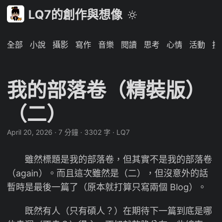
LQ7的創作與想像
全部
小說
攝影
寫作
音樂
閱讀
思考
心情
活動
技
我的部落卷（精裝版）
（二）
April 20, 2026
·
7 分鐘
·
3302 字
·
LQ7
雖然標題是我的部落卷，但其實不是我的部落卷
（again）。而且這次雖然是（二），但沒意外的話
暫時是最後一篇了（原本就打算只寫兩個 Blog）。
既然有人（只有碩人？）在期待下一篇到底是哪