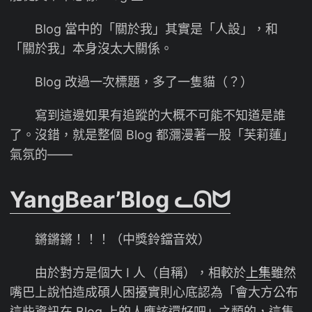
Blog 當中的「關於我」其實是「人設」，和
「關於我」本身沒太大關係。
Blog 改過一次標題，多了一隻貓（？）
寫到這邊如果有追蹤的大概不可能不知道是誰
了。沒錯，就是整個 Blog 都瀰漫著一股「芙莉蓮」
氣氛的——
YangBear’Blog ᓚᘏᗢ
鏘鏘鏘！！！（中獎鈴鐺音效）
由於對方是個大 I 人（自稱），相較於
上集
雖然
嘴巴上說怕造成碩人困擾實則心底認為「會大方公布
這些資訊在 Blog 上的人應該還好吧」之類的，這集