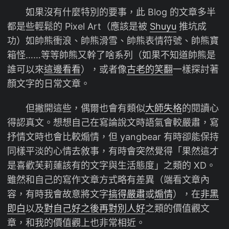
如果沒有什麼特別的要事，此 Blog 的文章多半
都是些輕鬆的 Pixel Art（應該是被
Shuyu
推坑成
功）如帥熊衝浪、帥熊滑雪、帥熊表情符號、帥熊寶
箱怪……等等帥熊又幹了啥系列（如果不知道帥熊是
誰可以來
這邊看看
），或者像
古老的笑翻
一樣探討著
顏文字的日常文章。
但撇開這些，偶爾也會有類似
大師失格
的閱讀心
得認真文。想想自己在寫論說文時語氣會較嚴肅，寫
抒情文時也會比較煽情，但 yangbear 有時卻能保持
同樣平淡的心情去敘事，有時會突然覺得「果然這才
是喜歡芙莉蓮該有的文字與生活態度」之類的 XD。
雖然和自己的寫作文章方式略有差異（端看文章內
容，有時我會故意將文字
搞得嚴肅
或
煽情
），在
非黑
即白
以及
對自己好之後再對別人好
之類的價值觀文
章，和我的價值觀上也非常相近。