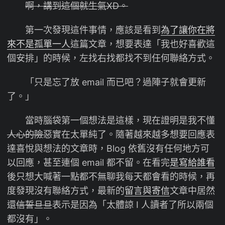
啊，講到這個就生氣XD。
第一次發現這件事情，應該是看到
為了讓你在將
來不是孤單一人
這篇文章，想要表達「我也好喜歡這
個安排」的時候，左找右找都找不到任何聯絡方式。
「只是忘了放 email 而已吧？過陣子就會更新
了。」
當時腦袋第一個想法是這樣，現在證明是我不懂
人心的險惡
實在太單純了。隨著越來越多想要回應表
達喜悅與想法的文章時，Blog 依舊沒有任何地方可
以回應，甚至連個 email 都不留。在看完
是寫給誰看
後只想大喊著一點都不無聊我每天都會看的時候，再
度發現沒有聯絡方式，最新的
留言與寄信
文章中居然
還
信誓旦旦
表示是因為「太體諒 I 人讀者了所以兩個
都沒有」。