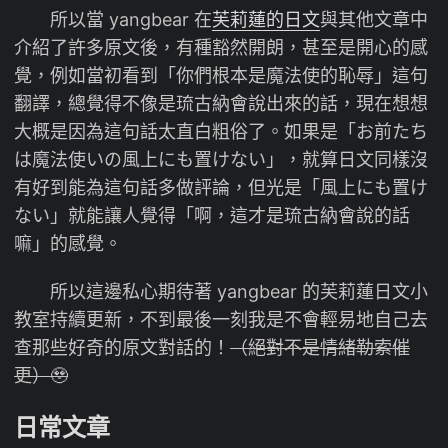
所以當 yangbear 在
芙莉蓮的日文
與其他文章中
介紹了許多原文後，有種豁然開朗，甚至是開心的感
覺，例如當初看到「你們根本是魔法使的恥辱」這句
翻譯，總覺得不像是琉古納會說出來的話，現在想想
大概是因為這句話太直白粗俗了。如果是「お前たち
は魔法使いの風上にも置けない」，就算日文同樣沒
有好到能為這句話多做評論，但光是「風上にも置け
ない」就能讓人覺得「啊，這才是琉古納會說的話
嘛」的感覺。
所以這邊私心期待著 yangbear 的芙莉蓮日文小
教室持續更新，不到最後一刻我是不會輕易地自己去
查那些好奇的原文對話的！
（絕對不是情緒勒索催
更）🥹
日常文章