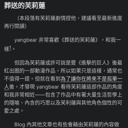
葬送的芙莉蓮
（本段落有芙莉蓮劇情捏他，建議看至最新進度
再行閱讀）
yangbear 非常喜歡《葬送的芙莉蓮》，和我一
1
樣
。
但因為芙莉蓮或許可說是暨《進擊的巨人》後最
紅出圈的一部動漫作品，所以如果只是這樣，通常也
不值得一提。但就在看到
為了讓你在將來不是孤單一
人
後，才發現 yangbear 看待芙莉蓮這部作品的角度
和我非常相近——包含了作品中有著大量生活哲學上
的隱喻、內含的巧思以及芙利蓮與其他角色個性的可
愛之處。
Blog 內其他文章也有些會藉由芙莉蓮的內容做