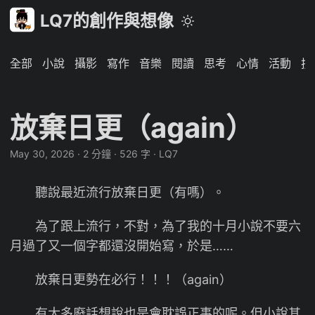
LQ7的創作與想像
全部
小說
攝影
寫作
音樂
閱讀
思考
心情
活動
技
放棄日更（again）
May 30, 2026
·
2 分鐘
·
526 字
·
LQ7
聽說最近流行放棄日更（有嗎）。
為了跟上流行，不對，為了我的十月小說不要六
月過了又一個字都還沒開始寫，於是……
放棄日更勢在必行！！！（again）
有太多廢話想說也是會耽誤正事的呢。但小說其